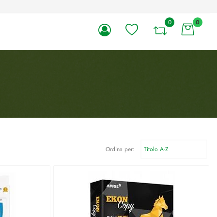
0
0
li.
Ordina per: