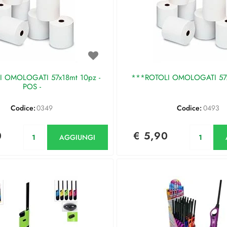
 OMOLOGATI 57x18mt 10pz -
***ROTOLI OMOLOGATI 57
POS -
Codice:
0349
Codice:
0493
Quantità
Qu
0
€ 5,90
AGGIUNGI