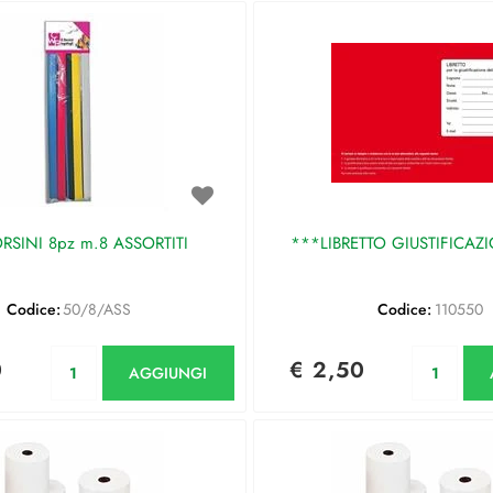
RSINI 8pz m.8 ASSORTITI
***LIBRETTO GIUSTIFICAZ
Codice:
50/8/ASS
Codice:
110550
Quantità
Qu
0
€ 2,50
AGGIUNGI