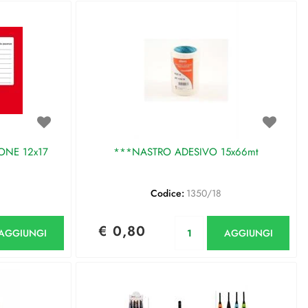
IONE 12x17
***NASTRO ADESIVO 15x66mt
Codice:
1350/18
antità
Quantità
€ 0,80
AGGIUNGI
AGGIUNGI