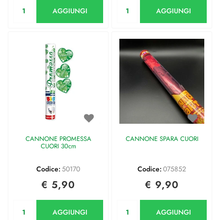
Quantità
Quantità
AGGIUNGI
AGGIUNGI
CANNONE PROMESSA
CANNONE SPARA CUORI
CUORI 30cm
Codice:
50170
Codice:
075852
€ 5,90
€ 9,90
Quantità
Quantità
AGGIUNGI
AGGIUNGI