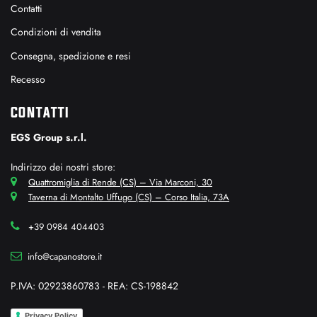
Contatti
Condizioni di vendita
Consegna, spedizione e resi
Recesso
CONTATTI
EGS Group s.r.l.
Indirizzo dei nostri store:
Quattromiglia di Rende (CS) – Via Marconi, 30
Taverna di Montalto Uffugo (CS) – Corso Italia, 73A
+39 0984 404403
info@capanostore.it
P.IVA: 02923860783 - REA: CS-198842
Privacy Policy