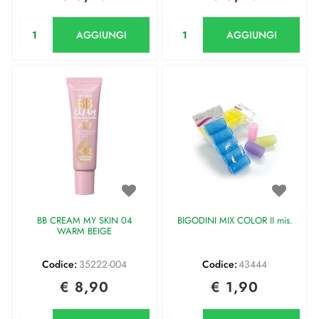
Quantità
Quantità
AGGIUNGI
AGGIUNGI
BB CREAM MY SKIN 04
BIGODINI MIX COLOR II mis.
WARM BEIGE
Codice:
35222-004
Codice:
43444
€ 8,90
€ 1,90
Quantità
Quantità