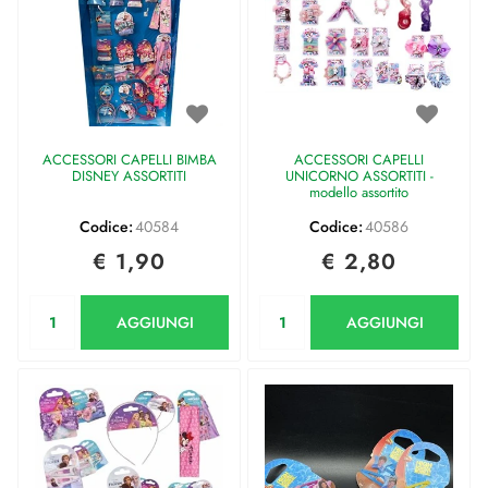
ACCESSORI CAPELLI BIMBA
ACCESSORI CAPELLI
DISNEY ASSORTITI
UNICORNO ASSORTITI -
modello assortito
Codice:
40584
Codice:
40586
€ 1,90
€ 2,80
Quantità
Quantità
AGGIUNGI
AGGIUNGI