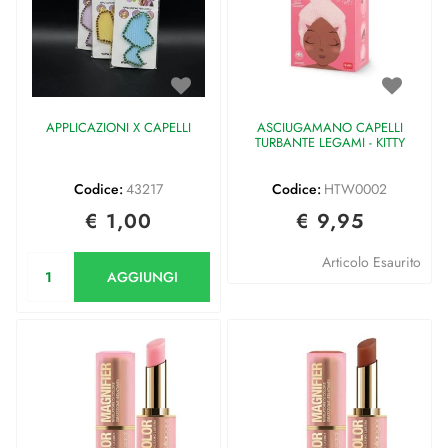
APPLICAZIONI X CAPELLI
ASCIUGAMANO CAPELLI
TURBANTE LEGAMI - KITTY
Codice:
43217
Codice:
HTW0002
€ 1,00
€ 9,95
Quantità
Articolo Esaurito
AGGIUNGI