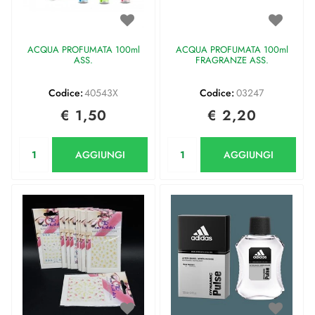
ACQUA PROFUMATA 100ml
ACQUA PROFUMATA 100ml
ASS.
FRAGRANZE ASS.
Codice:
40543X
Codice:
03247
€ 1,50
€ 2,20
Quantità
Quantità
AGGIUNGI
AGGIUNGI