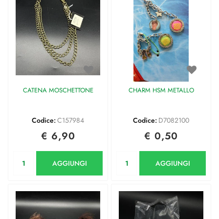
CATENA MOSCHETTONE
CHARM HSM METALLO
Codice:
C157984
Codice:
D7082100
€ 6,90
€ 0,50
Quantità
Quantità
AGGIUNGI
AGGIUNGI