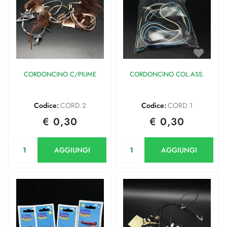
CORDONCINO C/PIUME
CORDONCINO COL.ASS.
Codice:
CORD.2
Codice:
CORD.1
€ 0,30
€ 0,30
Quantità
Quantità
AGGIUNGI
AGGIUNGI