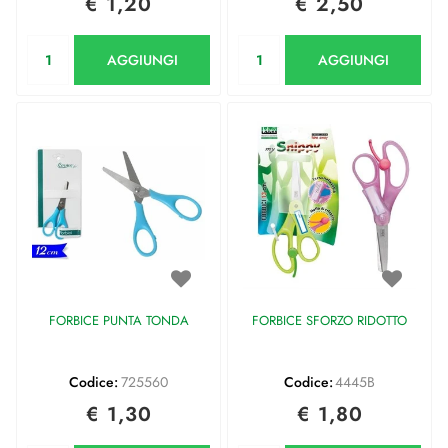
€ 1,20
€ 2,50
Quantità
Quantità
AGGIUNGI
AGGIUNGI
FORBICE PUNTA TONDA
FORBICE SFORZO RIDOTTO
Codice:
725560
Codice:
4445B
€ 1,30
€ 1,80