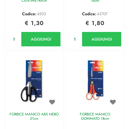
CENTIMETRATA
16cm
Codice:
4503
Codice:
4370T
€ 1,30
€ 1,80
Quantità
Quantità
AGGIUNGI
AGGIUNGI
FORBICE MANICO ABS NERO
FORBICE MANICO
21cm
GOMMATO 18cm