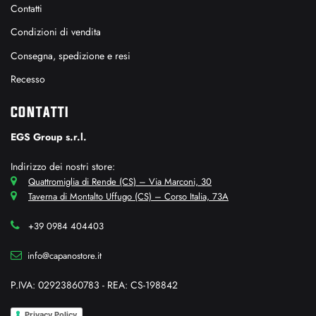
Contatti
Condizioni di vendita
Consegna, spedizione e resi
Recesso
CONTATTI
EGS Group s.r.l.
Indirizzo dei nostri store:
Quattromiglia di Rende (CS) – Via Marconi, 30
Taverna di Montalto Uffugo (CS) – Corso Italia, 73A
+39 0984 404403
info@capanostore.it
P.IVA: 02923860783 - REA: CS-198842
Privacy Policy