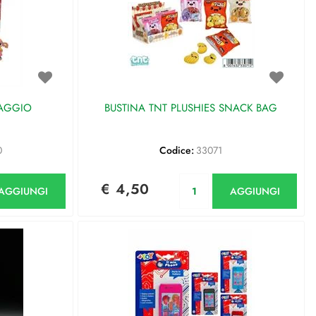
NAGGIO
BUSTINA TNT PLUSHIES SNACK BAG
0
Codice:
33071
antità
Quantità
€ 4,50
AGGIUNGI
AGGIUNGI