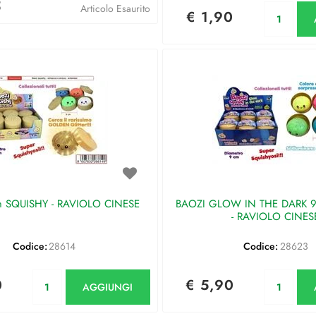
5
Qu
Articolo Esaurito
€ 1,90
 SQUISHY - RAVIOLO CINESE
BAOZI GLOW IN THE DARK 
- RAVIOLO CINES
Codice:
28614
Codice:
28623
Quantità
Qu
0
€ 5,90
AGGIUNGI