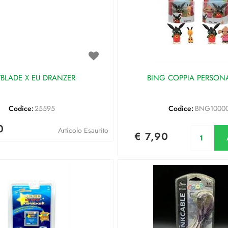
YBLADE X EU DRANZER
BING COPPIA PERSO
Codice:
25595
Codice:
BNG1000
0
Qu
Articolo Esaurito
€ 7,90