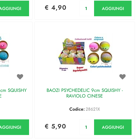
antità
Quantità
€ 4,90
AGGIUNGI
AGGIUNGI
9cm SQUISHY
BAOZI PSYCHEDELIC 9cm SQUISHY -
E
RAVIOLO CINESE
Codice:
28621X
antità
Quantità
€ 5,90
AGGIUNGI
AGGIUNGI