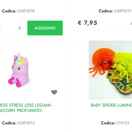
Codice:
SQIF0018
Codice:
SQIF0019
€ 7,95
Quantità
A
5
AGGIUNGI
ESS STRESS LESS LEGAMI -
BABY SPIDER LUMI
NICORN PROFUMATO
Codice:
SQIF0015
Codice:
019153