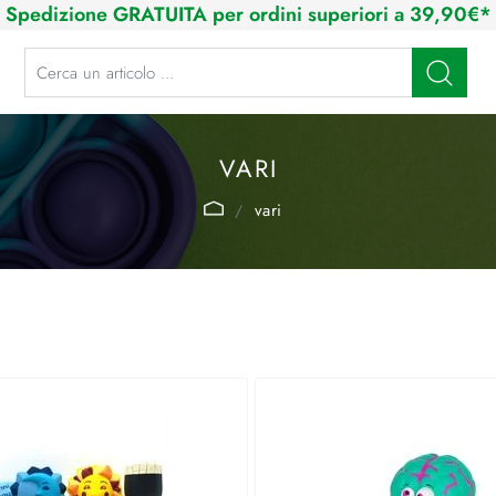
Spedizione GRATUITA per ordini superiori a 39,90€*
La modifica di un filtro aggiorna automaticamente gli altri filtri disponibi
VARI
vari
.