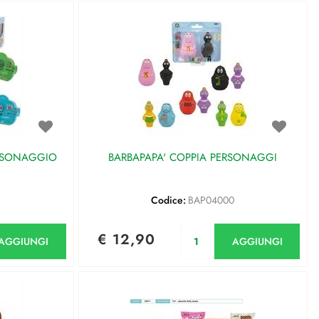
ERSONAGGIO
BARBAPAPA' COPPIA PERSONAGGI
0
Codice:
BAP04000
antità
Quantità
€ 12,90
AGGIUNGI
AGGIUNGI