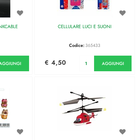
NKCABLE
CELLULARE LUCI E SUONI
Codice:
365433
antità
Quantità
€ 4,50
AGGIUNGI
AGGIUNGI