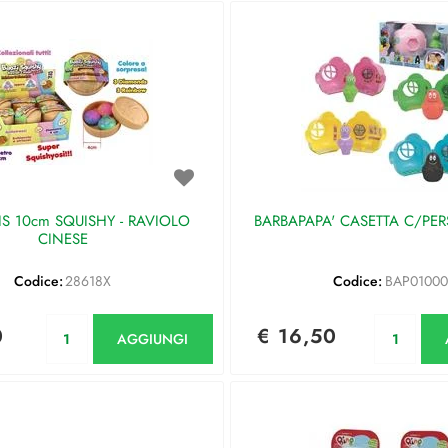
IS 10cm SQUISHY - RAVIOLO
BARBAPAPA' CASETTA C/P
CINESE
Codice:
28618X
Codice:
BAP0100
Quantità
Qu
0
€ 16,50
AGGIUNGI