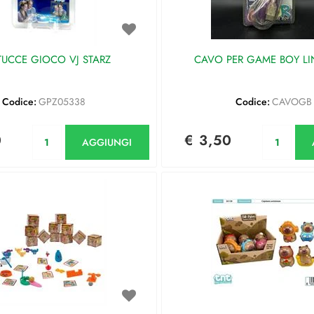
TUCCE GIOCO VJ STARZ
CAVO PER GAME BOY LI
Codice:
GPZ05338
Codice:
CAVOGB
Quantità
Qu
0
€ 3,50
AGGIUNGI