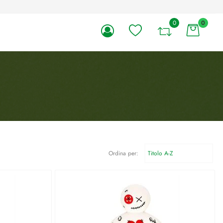
0
0
li.
Ordina per: