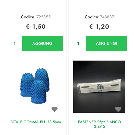
Codice:
725855
Codice:
748837
€ 1,50
€ 1,20
Quantità
Quantità
AGGIUNGI
AGGIUNGI
DITALE GOMMA BLU 18,5mm
FASTENER 25pz BIANCO
3,8x15