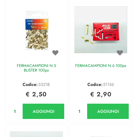
FERMACAMPIONI N.5
FERMACAMPIONI N.6 100pz
BLISTER 100pz
Codice:
5321B
Codice:
51156
€ 2,50
€ 2,90
Quantità
Quantità
AGGIUNGI
AGGIUNGI