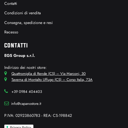
Contatti
Condizioni di vendita
Consegna, spedizione e resi
Recesso
CONTATTI
EGS Group s.r.l.
Indirizzo dei nostri store:
Quattromiglia di Rende (CS) – Via Marconi, 30
Taverna di Montalto Uffugo (CS) – Corso Italia, 73A
+39 0984 404403
info@capanostore.it
P.IVA: 02923860783 - REA: CS-198842
Privacy Policy