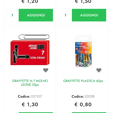
€ 1,20
€ 1,50
Quantità
Quantità
AGGIUNGI
AGGIUNGI
GRAFFETTE N.7 MOLHO
GRAFFETTE PLASTICA 60pz
LEONE 25pz
Codice:
X21107
Codice:
5303B
€ 1,30
€ 0,80