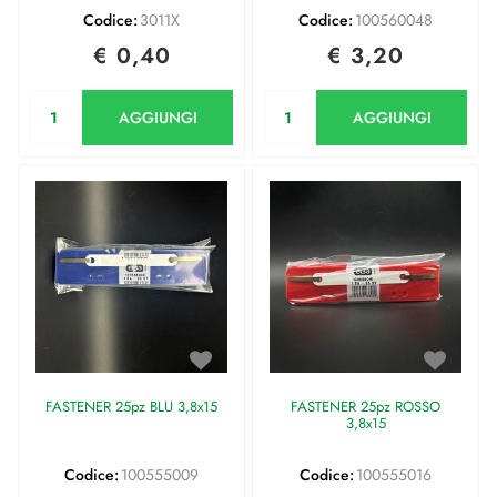
Codice:
3011X
Codice:
100560048
€ 0,40
€ 3,20
Quantità
Quantità
AGGIUNGI
AGGIUNGI
FASTENER 25pz BLU 3,8x15
FASTENER 25pz ROSSO
3,8x15
Codice:
100555009
Codice:
100555016