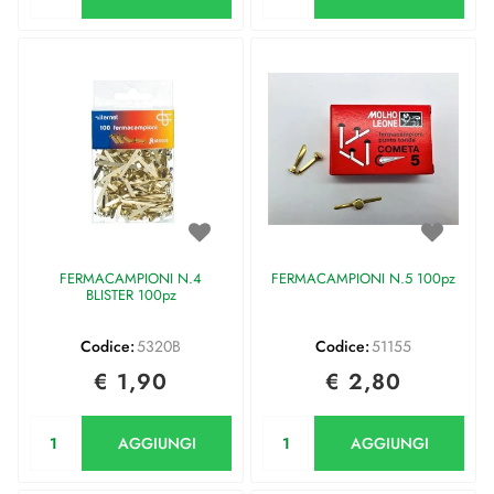
FERMACAMPIONI N.4
FERMACAMPIONI N.5 100pz
BLISTER 100pz
Codice:
5320B
Codice:
51155
€ 1,90
€ 2,80
Quantità
Quantità
AGGIUNGI
AGGIUNGI