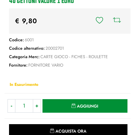
40 GETTONI VALORE 1 EURO
€ 9,80
Codice:
6001
Codice alternativo:
20002701
Categoria Merc:
CARTE GIOCO - FICHES - ROULETTE
Fornitore:
FORNITORE VARIO
In Esaurimento
Quantità
AGGIUNGI
Quantità
ACQUISTA ORA