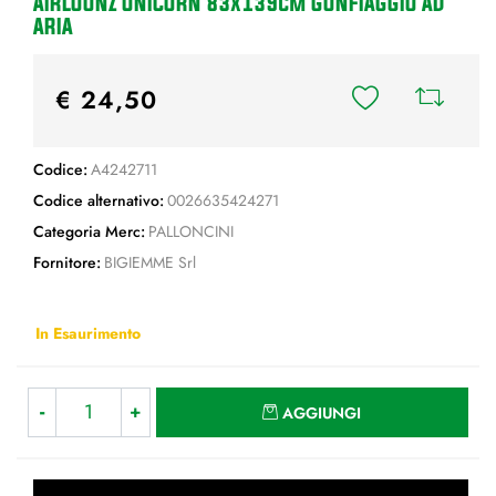
AIRLOONZ UNICORN 83x139cm GONFIAGGIO AD
ARIA
€ 24,50
Codice:
A4242711
Codice alternativo:
0026635424271
Categoria Merc:
PALLONCINI
Fornitore:
BIGIEMME Srl
In Esaurimento
Quantità
AGGIUNGI
Quantità