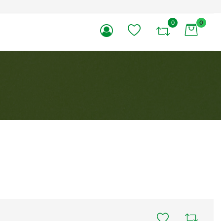
0
0
li.