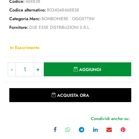
Codice:
468838
Codice alternativo:
8034048468838
Categoria Merc:
BOMBONIERE - OGGETTINI
Fornitore:
DUE ESSE DISTRIBUZIONI S.R.L
In Esaurimento
Quantità
AGGIUNGI
Quantità
ACQUISTA ORA
Condividi anche su: