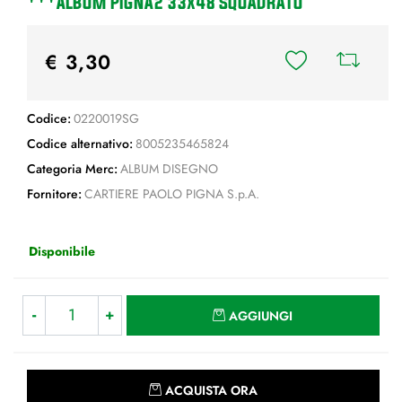
***ALBUM PIGNA2 33x48 SQUADRATO
€ 3,30
Codice:
0220019SG
Codice alternativo:
8005235465824
Categoria Merc:
ALBUM DISEGNO
Fornitore:
CARTIERE PAOLO PIGNA S.p.A.
Disponibile
Quantità
AGGIUNGI
Quantità
ACQUISTA ORA