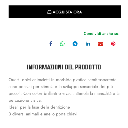
Quantità
ACQUISTA ORA
Condividi anche su:
INFORMAZIONI DEL PRODOTTO
Questi dolci animaletti in morbida plastica semitrasparente
sono pensati per stimolare lo sviluppo sensoriale dei più
piccoli.
Con colori brillanti e vivaci.
Stimola la manualità e la
percezione visiva.
Ideali per la fase della dentizione
3 diversi animali e anello porta chiavi