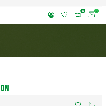
0
0
li.
ION