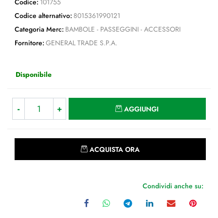
Codice:
101755
Codice alternativo:
8015361990121
Categoria Merc:
BAMBOLE - PASSEGGINI - ACCESSORI
Fornitore:
GENERAL TRADE S.P.A.
Disponibile
Quantità
AGGIUNGI
Quantità
ACQUISTA ORA
Condividi anche su: