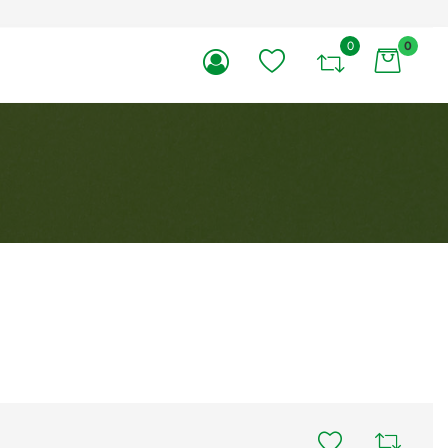
0
0
li.