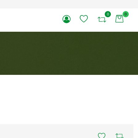
0
0
li.