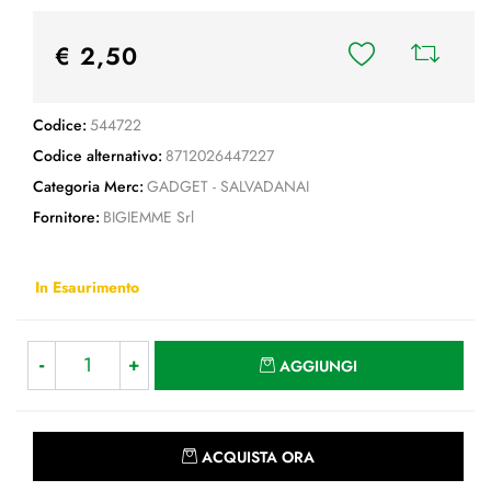
€ 2,50
Codice:
544722
Codice alternativo:
8712026447227
Categoria Merc:
GADGET - SALVADANAI
Fornitore:
BIGIEMME Srl
In Esaurimento
Quantità
AGGIUNGI
Quantità
ACQUISTA ORA