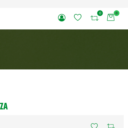
0
0
li.
ZZA