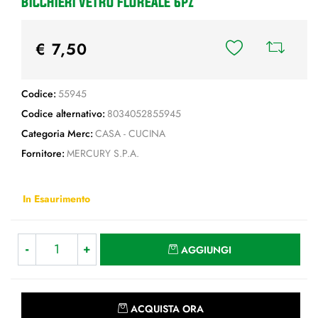
BICCHIERI VETRO FLOREALE 6pz
€ 7,50
Codice:
55945
Codice alternativo:
8034052855945
Categoria Merc:
CASA - CUCINA
Fornitore:
MERCURY S.P.A.
In Esaurimento
Quantità
AGGIUNGI
Quantità
ACQUISTA ORA