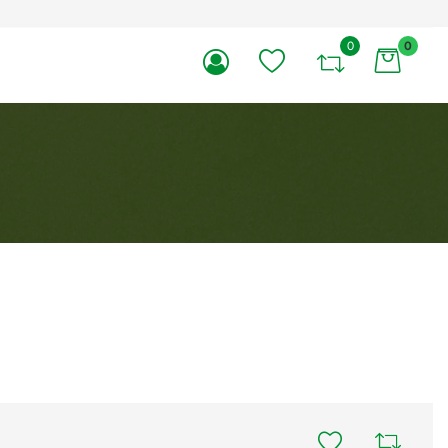
0
0
li.