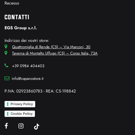
Recesso
CONTATTI
EGS Group s.r.l.
Indirizzo dei nostri store:
Quattromiglia di Rende (CS) – Via Marconi, 30
Taverna di Montalto Uffugo (CS) – Corso Italia, 73A
+39 0984 404403
info@capanostore.it
P.IVA: 02923860783 - REA: CS-198842
Privacy Policy
Cookie Policy