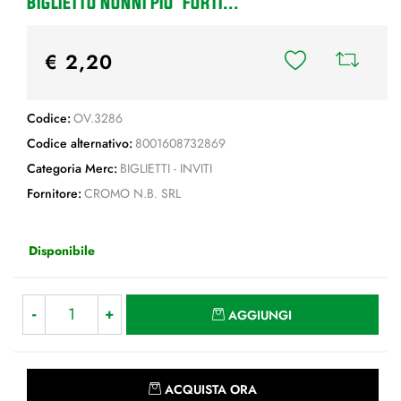
BIGLIETTO NONNI PIU' FORTI...
€ 2,20
Codice:
OV.3286
Codice alternativo:
8001608732869
Categoria Merc:
BIGLIETTI - INVITI
Fornitore:
CROMO N.B. SRL
Disponibile
Quantità
AGGIUNGI
Quantità
ACQUISTA ORA