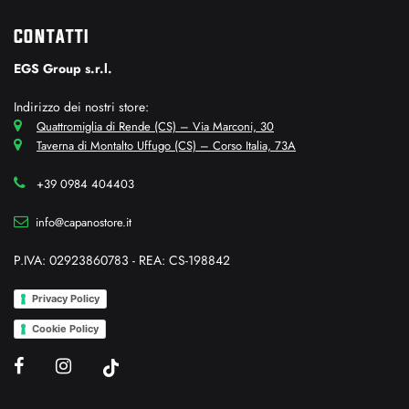
CONTATTI
EGS Group s.r.l.
Indirizzo dei nostri store:
Quattromiglia di Rende (CS) – Via Marconi, 30
Taverna di Montalto Uffugo (CS) – Corso Italia, 73A
+39 0984 404403
info@capanostore.it
P.IVA: 02923860783 - REA: CS-198842
Privacy Policy
Cookie Policy