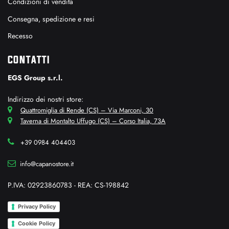
Condizioni di vendita
Consegna, spedizione e resi
Recesso
CONTATTI
EGS Group s.r.l.
Indirizzo dei nostri store:
Quattromiglia di Rende (CS) – Via Marconi, 30
Taverna di Montalto Uffugo (CS) – Corso Italia, 73A
+39 0984 404403
info@capanostore.it
P.IVA: 02923860783 - REA: CS-198842
Privacy Policy
Cookie Policy