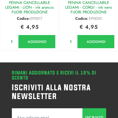
PENNA CANCELLABILE
PENNA CANCELLABILE
LEGAMI - LION - ink arancio
LEGAMI - CORGI - ink nero
FUORI PRODUZIONE
FUORI PRODUZIONE
Codice:
EP0017
Codice:
EP0020
€ 4,95
€ 4,95
Quantità
Quantità
AGGIUNGI
AGGIUNGI
RIMANI AGGIORNATO E RICEVI IL 10% DI
SCONTO
Iscriviti alla Nostra
Newsletter