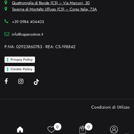
Quattromiglia di Rende (CS) – Via Marconi, 30
Taverna di Montalto Uffugo (CS) – Corso Italia, 73A
+39 0984 404403
info@capanostore.it
P.IVA: 02923860783 - REA: CS-198842
Privacy Policy
Cookie Policy
Condizioni di Utilizzo
0
0