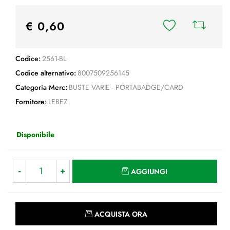
€ 0,60
Codice:
2561-BL
Codice alternativo:
8007509256145
Categoria Merc:
BUSTE VARIE - PORTABADGE/CARD
Fornitore:
LEBEZ
Disponibile
Quantità
AGGIUNGI
Quantità
ACQUISTA ORA