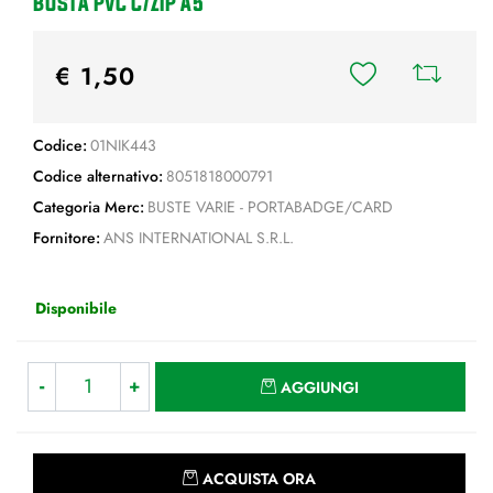
BUSTA PVC C/ZIP A5
€ 1,50
Codice:
01NIK443
Codice alternativo:
8051818000791
Categoria Merc:
BUSTE VARIE - PORTABADGE/CARD
Fornitore:
ANS INTERNATIONAL S.R.L.
Disponibile
Quantità
AGGIUNGI
Quantità
ACQUISTA ORA