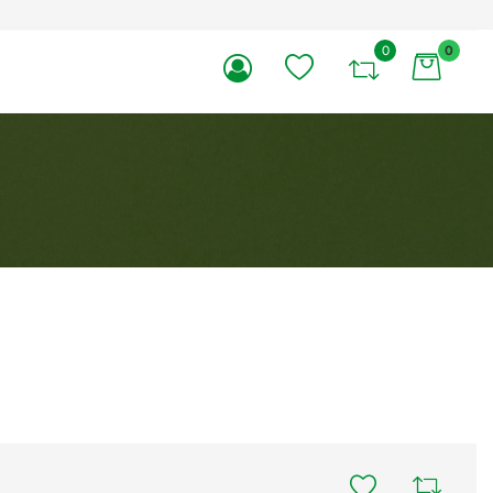
0
0
li.