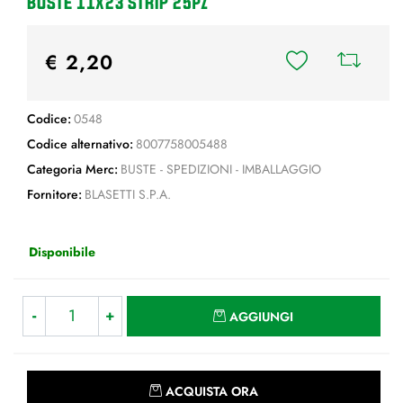
BUSTE 11x23 STRIP 25pz
€ 2,20
Codice:
0548
Codice alternativo:
8007758005488
Categoria Merc:
BUSTE - SPEDIZIONI - IMBALLAGGIO
Fornitore:
BLASETTI S.P.A.
Disponibile
Quantità
AGGIUNGI
Quantità
ACQUISTA ORA