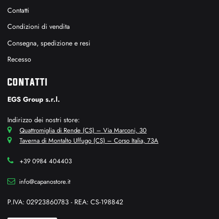
Contatti
Condizioni di vendita
Consegna, spedizione e resi
Recesso
CONTATTI
EGS Group s.r.l.
Indirizzo dei nostri store:
Quattromiglia di Rende (CS) – Via Marconi, 30
Taverna di Montalto Uffugo (CS) – Corso Italia, 73A
+39 0984 404403
info@capanostore.it
P.IVA: 02923860783 - REA: CS-198842