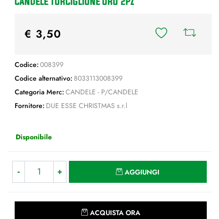
CANDELE TORCIGLIONE ORO 2PZ
€ 3,50
Codice:
008399
Codice alternativo:
8033113008399
Categoria Merc:
CANDELE - P/CANDELE
Fornitore:
DUE ESSE CHRISTMAS s.r.l
Disponibile
Quantità
AGGIUNGI
Quantità
ACQUISTA ORA