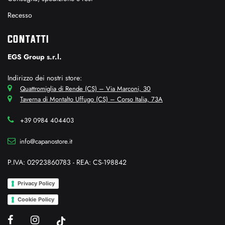
Recesso
CONTATTI
EGS Group s.r.l.
Indirizzo dei nostri store:
Quattromiglia di Rende (CS) – Via Marconi, 30
Taverna di Montalto Uffugo (CS) – Corso Italia, 73A
+39 0984 404403
info@capanostore.it
P.IVA: 02923860783 - REA: CS-198842
Privacy Policy
Cookie Policy