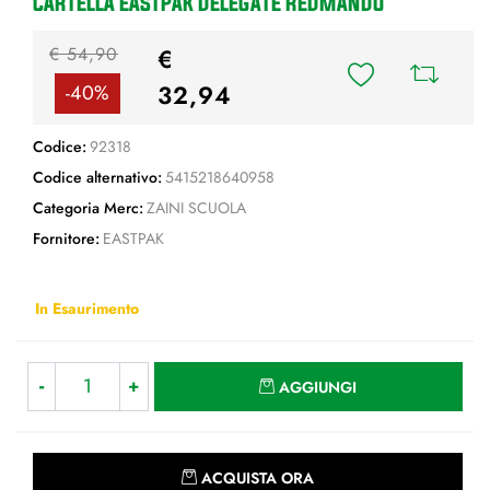
CARTELLA EASTPAK DELEGATE REDMANDU
€ 54,90
€
32,94
-40%
Codice:
92318
Codice alternativo:
5415218640958
Categoria Merc:
ZAINI SCUOLA
Fornitore:
EASTPAK
In Esaurimento
Quantità
AGGIUNGI
Quantità
ACQUISTA ORA