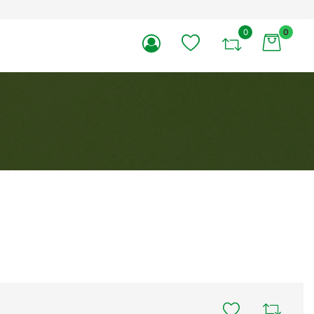
0
0
li.