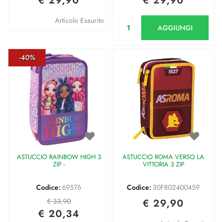
€ 29,90
€ 29,90
Quantità
Articolo Esaurito
AGGIUNGI
-40%
ASTUCCIO RAINBOW HIGH 3
ASTUCCIO ROMA VERSO LA
ZIP -
VITTORIA 3 ZIP
Codice:
69576
Codice:
30F802400459
€ 33,90
€ 29,90
€ 20,34