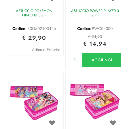
ASTUCCIO POKEMON
ASTUCCIO POWER PLAYER 3
PIKACHU 3 ZIP
ZIP -
Codice:
30G502400426
Codice:
PWC04000
€ 29,90
€ 24,90
€ 14,94
Articolo Esaurito
Quantità
AGGIUNGI