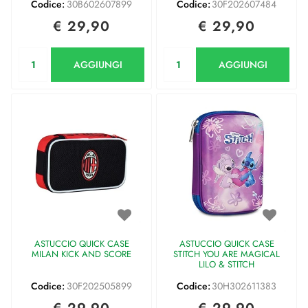
Codice:
30B602607899
Codice:
30F202607484
€ 29,90
€ 29,90
Quantità
Quantità
AGGIUNGI
AGGIUNGI
ASTUCCIO QUICK CASE
ASTUCCIO QUICK CASE
MILAN KICK AND SCORE
STITCH YOU ARE MAGICAL
LILO & STITCH
Codice:
30F202505899
Codice:
30H302611383