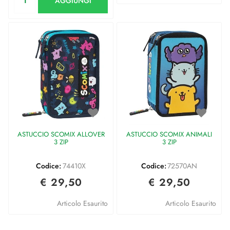
AGGIUNGI
ASTUCCIO SCOMIX ALLOVER
ASTUCCIO SCOMIX ANIMALI
3 ZIP
3 ZIP
Codice:
74410X
Codice:
72570AN
€ 29,50
€ 29,50
Articolo Esaurito
Articolo Esaurito