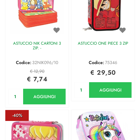
ASTUCCIO NIK CARTONI 3
ASTUCCIO ONE PIECE 3 ZIP
ZIP. -
Codice:
32NIK096/10
Codice:
75346
€ 12,90
€ 29,50
€ 7,74
Quantità
AGGIUNGI
Quantità
AGGIUNGI
-40%