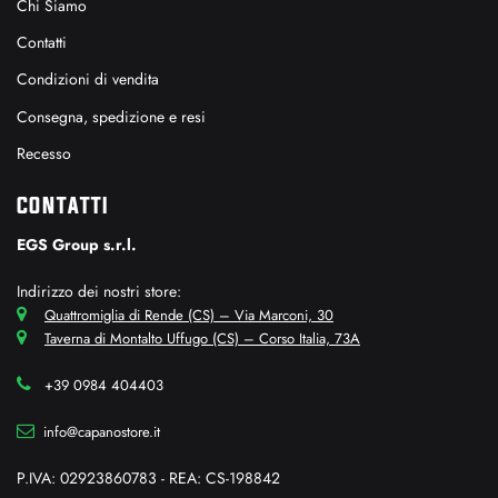
Chi Siamo
Contatti
Condizioni di vendita
Consegna, spedizione e resi
Recesso
CONTATTI
EGS Group s.r.l.
Indirizzo dei nostri store:
Quattromiglia di Rende (CS) – Via Marconi, 30
Taverna di Montalto Uffugo (CS) – Corso Italia, 73A
+39 0984 404403
info@capanostore.it
P.IVA: 02923860783 - REA: CS-198842