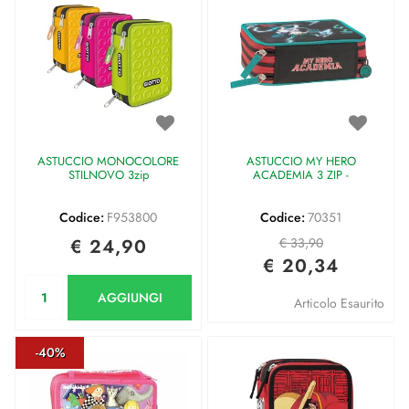
ASTUCCIO MONOCOLORE
ASTUCCIO MY HERO
STILNOVO 3zip
ACADEMIA 3 ZIP -
Codice:
F953800
Codice:
70351
€ 24,90
€ 33,90
€ 20,34
Quantità
AGGIUNGI
Articolo Esaurito
-40%