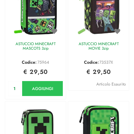
ASTUCCIO MINECRAFT
ASTUCCIO MINECRAFT
MASCOTS 3zip
MOVIE 3zip
Codice:
75964
Codice:
73537X
€ 29,50
€ 29,50
Quantità
Articolo Esaurito
AGGIUNGI