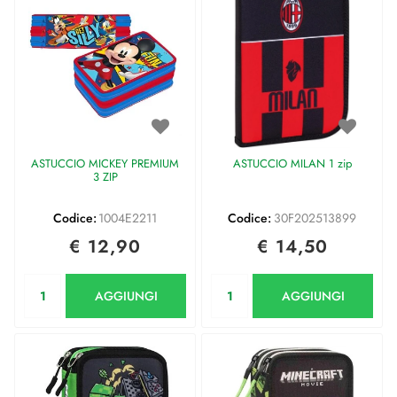
ASTUCCIO MICKEY PREMIUM
ASTUCCIO MILAN 1 zip
3 ZIP
Codice:
1004E2211
Codice:
30F202513899
€ 12,90
€ 14,50
Quantità
Quantità
AGGIUNGI
AGGIUNGI