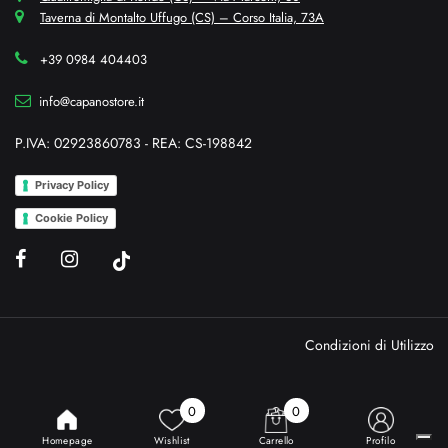
Taverna di Montalto Uffugo (CS) – Corso Italia, 73A
+39 0984 404403
info@capanostore.it
P.IVA: 02923860783 - REA: CS-198842
Privacy Policy
Cookie Policy
Condizioni di Utilizzo
0
0
Homepage
Wishlist
Carrello
Profilo
Powered & Designed by
Passepartout