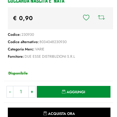
COCCARDA NASCITA E' NATA
€ 0,90
Codice:
230930
Codice alternativo:
8034048230930
Categoria Merc:
VARIE
Fornitore:
DUE ESSE DISTRIBUZIONI S.R.L
Disponibile
Quantità
AGGIUNGI
Quantità
ACQUISTA ORA