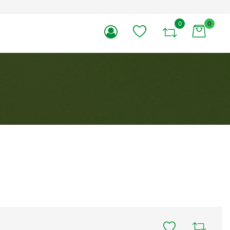
0
0
li.