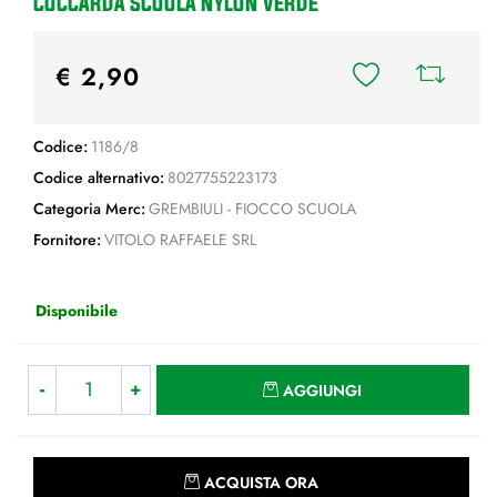
COCCARDA SCUOLA NYLON VERDE
€ 2,90
Codice:
1186/8
Codice alternativo:
8027755223173
Categoria Merc:
GREMBIULI - FIOCCO SCUOLA
Fornitore:
VITOLO RAFFAELE SRL
Disponibile
Quantità
AGGIUNGI
Quantità
ACQUISTA ORA