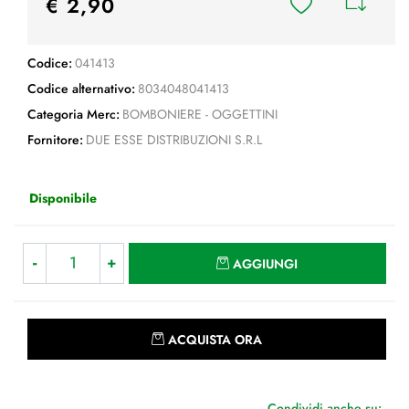
€ 2,90
Codice:
041413
Codice alternativo:
8034048041413
Categoria Merc:
BOMBONIERE - OGGETTINI
Fornitore:
DUE ESSE DISTRIBUZIONI S.R.L
Disponibile
Quantità
AGGIUNGI
Quantità
ACQUISTA ORA
Condividi anche su: