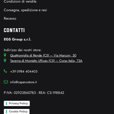
Condizioni di vendita
Consegna, spedizione e resi
Recesso
CONTATTI
EGS Group s.r.l.
Indirizzo dei nostri store:
Quattromiglia di Rende (CS) – Via Marconi, 30
Taverna di Montalto Uffugo (CS) – Corso Italia, 73A
+39 0984 404403
info@capanostore.it
P.IVA: 02923860783 - REA: CS-198842
Privacy Policy
Cookie Policy