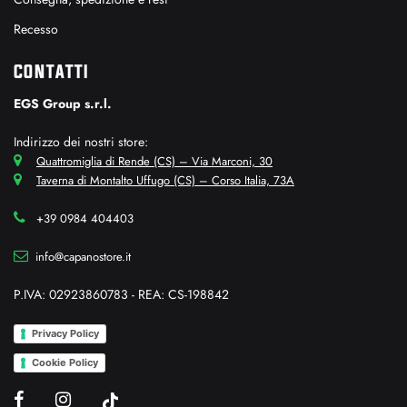
Recesso
CONTATTI
EGS Group s.r.l.
Indirizzo dei nostri store:
Quattromiglia di Rende (CS) – Via Marconi, 30
Taverna di Montalto Uffugo (CS) – Corso Italia, 73A
+39 0984 404403
info@capanostore.it
P.IVA: 02923860783 - REA: CS-198842
Privacy Policy
Cookie Policy