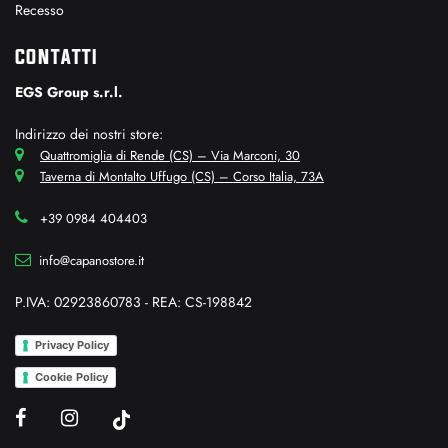
Recesso
CONTATTI
EGS Group s.r.l.
Indirizzo dei nostri store:
Quattromiglia di Rende (CS) – Via Marconi, 30
Taverna di Montalto Uffugo (CS) – Corso Italia, 73A
+39 0984 404403
info@capanostore.it
P.IVA: 02923860783 - REA: CS-198842
Privacy Policy
Cookie Policy