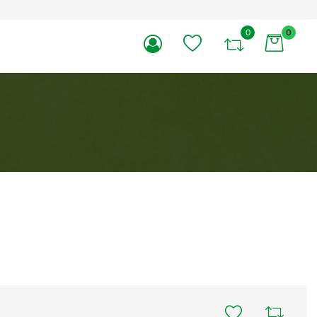
0
0
li.