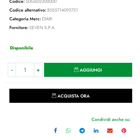
Codice:
50G602300000
Codice alternativo:
8055714095721
Categoria Merc:
DIARI
Fornitore:
SEVEN S.P.A.
Disponibile
Quantità
AGGIUNGI
Quantità
ACQUISTA ORA
Condividi anche su: