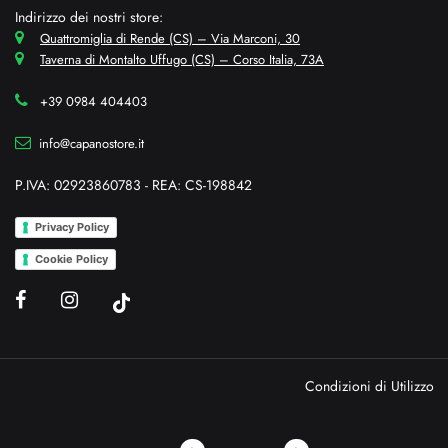
Indirizzo dei nostri store:
Quattromiglia di Rende (CS) – Via Marconi, 30
Taverna di Montalto Uffugo (CS) – Corso Italia, 73A
+39 0984 404403
info@capanostore.it
P.IVA: 02923860783 - REA: CS-198842
Privacy Policy
Cookie Policy
Condizioni di Utilizzo