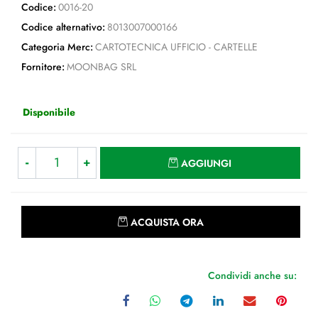
Codice:
0016-20
Codice alternativo:
8013007000166
Categoria Merc:
CARTOTECNICA UFFICIO - CARTELLE
Fornitore:
MOONBAG SRL
Disponibile
Quantità
AGGIUNGI
Quantità
ACQUISTA ORA
Condividi anche su: