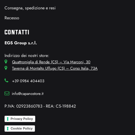
Consegna, spedizione e resi
Recesso
CONTATTI
EGS Group s.r.l.
Indirizzo dei nostri store:
Quattromiglia di Rende (CS) – Via Marconi, 30
Taverna di Montalto Uffugo (CS) – Corso Italia, 73A
+39 0984 404403
info@capanostore.it
P.IVA: 02923860783 - REA: CS-198842
Privacy Policy
Cookie Policy