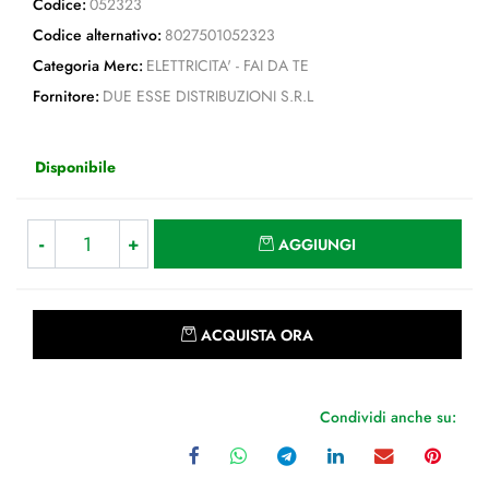
Codice:
052323
Codice alternativo:
8027501052323
Categoria Merc:
ELETTRICITA' - FAI DA TE
Fornitore:
DUE ESSE DISTRIBUZIONI S.R.L
Disponibile
Quantità
AGGIUNGI
Quantità
ACQUISTA ORA
Condividi anche su: