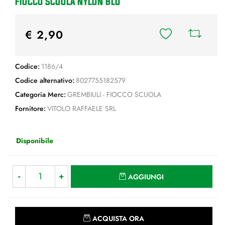
FIOCCO SCUOLA NYLON BLU
€ 2,90
Codice:
1186/4
Codice alternativo:
8027755182579
Categoria Merc:
GREMBIULI - FIOCCO SCUOLA
Fornitore:
VITOLO RAFFAELE SRL
Disponibile
Quantità
AGGIUNGI
Quantità
ACQUISTA ORA